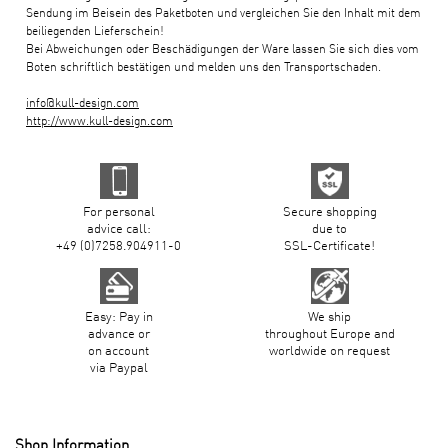
Sendung im Beisein des Paketboten und vergleichen Sie den Inhalt mit dem
beiliegenden Lieferschein!
Bei Abweichungen oder Beschädigungen der Ware lassen Sie sich dies vom
Boten schriftlich bestätigen und melden uns den Transportschaden.
info@kull-design.com
http://www.kull-design.com
For personal
Secure shopping
advice call:
due to
+49 (0)7258.904911-0
SSL-Certificate!
Easy: Pay in
We ship
advance or
throughout Europe and
on account
worldwide on request
via Paypal
Shop Information