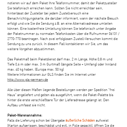
notieren wir auf dem Paket Ihre Telefonnummer, damit der Paketzusteller
Sie telefonisch erreichen kann. Sollten Sie nicht erreichbar sein,
hinterlässt der Zusteller bei jedem Zustellversuch eine
Benachrichtigungskarte, die darüber informiert, wann der nächste Besuch
erfolgt und wie Sie die Sendung z.B. an eine Alternativadresse umleiten
können. Eine kostenfreie Umleitung können Sie telefonisch unter Angabe
der Paketnummer zu normalen Telefonkosten über die Rufnummer 06131 /
2770-770 beantragen. Nach zwei erfolglosen Zustell-Versuchen kommt die
Sendung zu uns zurück. In diesem Fall kontaktieren wir Sie, um das
weitere Vorgehen abzustimmen.
Das Paketmaß beim Paketdienst darf max. 2 m Länge, Höhe 0,8 m und
Tiefe 0,6 m oder max. 3 m Gurtmaß (längste Seite + Umfang) oder Innland
max. 40 kg haben. (Europa max. 50 kg)
Weitere Informationen zur GLS finden Sie im Internet unter
http://www.gls-germany.de
Alle über diesen Maßen liegende Bestellungen werden per Spedition "frei
Haus" angeliefert und gelten als ausgeführt, wenn die Paket-Palette bis
hinter die erste verschließbare Tür der Lieferadresse gelangt ist. Den
Aufbau umfasst sie nicht.
Paket-Warenannahme:
Falls die Lieferung schon bei Übergabe
äußerliche Schäden
aufweist
(Karton aufgerissen, beschädigt und evtl. in Folie gepackt), öffnen Sie die