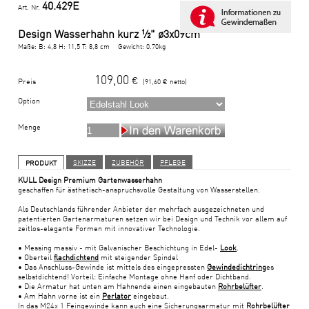
40.429E
Art. Nr.
Design Wasserhahn kurz ½" ø3x09cm
Maße: B: 4,8 H: 11,5 T: 8,8 cm Gewicht: 0.70kg
109,00
€
Preis
(
91,60
€ netto)
Option
Menge
SKIZZE
ZUBEHÖR
PFLEGE
PRODUKT
KULL Design Premium Gartenwasserhahn
geschaffen für ästhetisch-anspruchsvolle Gestaltung von Wasserstellen.
Als Deutschlands führender Anbieter der mehrfach ausgezeichneten und
patentierten Gartenarmaturen setzen wir bei Design und Technik vor allem auf
zeitlos-elegante Formen mit innovativer Technologie.
• Messing massiv - mit Galvanischer Beschichtung in Edel-
Look
.
• Oberteil
flachdichtend
mit steigender Spindel
• Das Anschluss-Gewinde ist mittels des eingepressten
Gewindedichtring
es
selbstdichtend! Vorteil: Einfache Montage ohne Hanf oder Dichtband.
• Die Armatur hat unten am Hahnende einen eingebauten
Rohrbelüfter
.
• Am Hahn vorne ist ein
Perlator
eingebaut.
In das M24x 1 Feingewinde kann auch eine Sicherungsarmatur mit
Rohrbelüfter