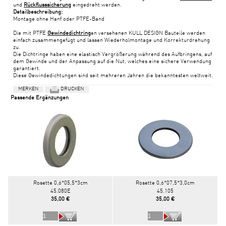
und
Rückflusssicherung
eingedreht werden.
Detailbeschreibung:
Montage ohne Hanf oder PTFE-Band
Die mit PTFE
Gewindedichtring
en versehenen KULL DESIGN Bauteile werden
einfach zusammengefügt und lassen Wiederholmontage und Korrekturdrehung
zu.
Die Dichtringe haben eine elastisch Vergrößerung während des Aufbringens, auf
dem Gewinde und der Anpassung auf die Nut, welches eine sichere Verwendung
garantiert.
Diese Gewindedichtungen sind seit mehreren Jahren die bekanntesten weltweit.
MERKEN
DRUCKEN
Passende Ergänzungen
Rosette 0,6*05,5*3cm
Rosette 0,6*07,5*3,0cm
45.080E
45.105
35,00 €
35,00 €