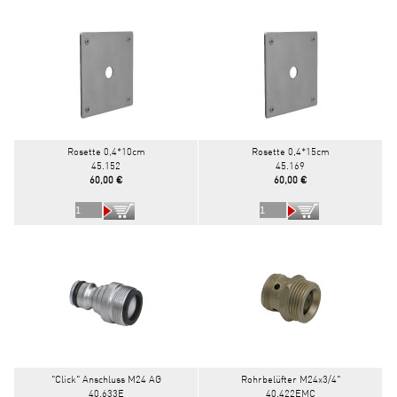
Rosette 0,4*10cm
Rosette 0,4*15cm
45.152
45.169
60,00 €
60,00 €
"Click" Anschluss M24 AG
Rohrbelüfter M24x3/4"
40.633E
40.422EMC